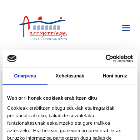
Onarpena
Xehetasunak
Honi buruz
Login
Login
Web orri honek cookieak erabiltzen ditu
Cookieak erabiltzen ditugu edukiak eta iragarkiak
pertsonalizatzeko, baliabide sozialetako
funtzionaltasunak eskaintzeko eta gure trafikoa
aztertzeko. Era berean, gure web orriaren erabilerari
buruzko informazioa partekatzen dugu baliabide